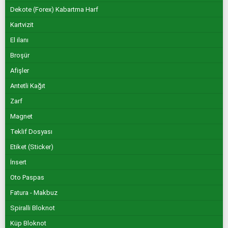
Dekote (Forex) Kabartma Harf
Kartvizit
El ilanı
Broşür
Afişler
Antetli Kağıt
Zarf
Magnet
Teklif Dosyası
Etiket (Sticker)
İnsert
Oto Paspas
Fatura - Makbuz
Spiralli Bloknot
Küp Bloknot