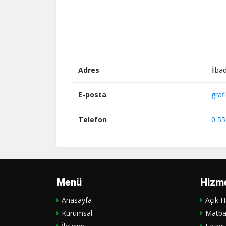
Adres
İlba
E-posta
graf
Telefon
0 55
Menü
Hizme
Anasayfa
Açık H
Kurumsal
Matb