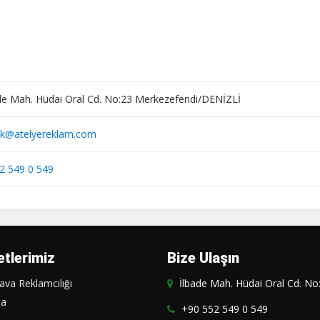
de Mah. Hüdai Oral Cd. No:23 Merkezefendi/DENİZLİ
ik@atelyereklam.com
2 549 0 549
tlerimiz
Bize Ulaşın
ava Reklamcılığı
İlbade Mah. Hüdai Oral Cd. N
aa
+90 552 549 0 549